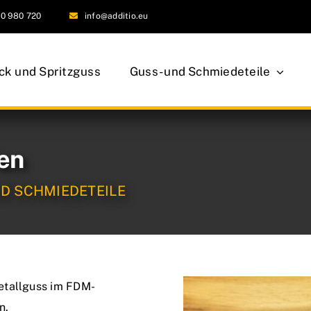
0 980 720
info@additio.eu
uck und Spritzguss
Guss- und Schmiedeteile
en
D SCHMIEDETEILE
etallguss im FDM-
n.