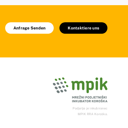
Anfrage Senden
Kontaktiere uns
Podjetje je inkubiranec
MPIK RRA Koroška.