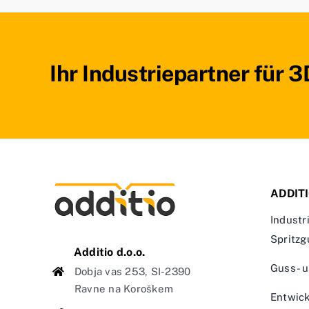
Ihr Industriepartner für 
ADDIT
Industr
Spritzg
Additio d.o.o.
Guss- 
Dobja vas 253, SI-2390
Ravne na Koroškem
Entwic