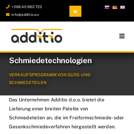
Skip
+386 40 980 720
to
info@additio.eu
content
Togg
Navig
Industrieller 3D-Druck und Spritzguss
Schmiedetechnologien
Guss- und Schmiedeteile
VERKAUFSPROGRAMM VON GUSS- UND
SCHMIEDETEILEN
Entwicklung und Prototypenbau
Das Unternehmen Additio d.o.o. bietet die
Firma
Lieferung einer breiten Palette von
Schmiedeteilen an, die im Freiformschmiede- oder
Gesenkschmiedeverfahren hergestellt werden.