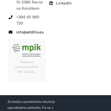
SI-2390 Ravne
LinkedIn
na Koroškem
+386 40 980
720
info@additio.eu
Podjetje je
inkubiranec MPIK
RRA Koroška.
Za boljšo uporabniško izkušnjo
uporabljamo piškotke. Če se z