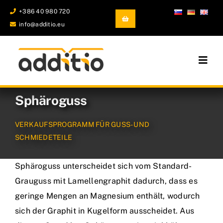
Skip
+386 40 980 720
to
info@additio.eu
content
Togg
Navig
Industrieller 3D-Druck und Spritzguss
Sphäroguss
Guss- und Schmiedeteile
VERKAUFSPROGRAMM FÜR GUSS- UND
SCHMIEDETEILE
Entwicklung und Prototypenbau
Sphäroguss unterscheidet sich vom Standard-
Firma
Grauguss mit Lamellengraphit dadurch, dass es
geringe Mengen an Magnesium enthält, wodurch
sich der Graphit in Kugelform ausscheidet. Aus