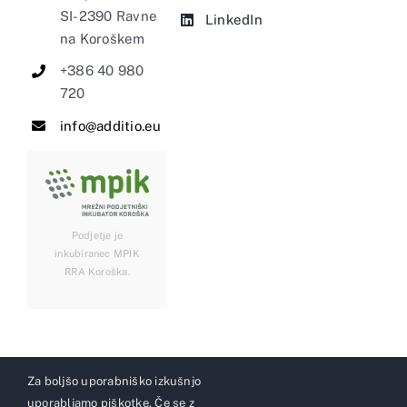
SI-2390 Ravne
LinkedIn
na Koroškem
+386 40 980
720
info@additio.eu
Podjetje je
inkubiranec MPIK
RRA Koroška.
Za boljšo uporabniško izkušnjo
uporabljamo piškotke. Če se z