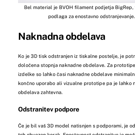
Bel material je BVOH filament podjetja BigRep
podlaga za enostavno odstranjevanje
Naknadna obdelava
Ko je 3D tisk odstranjen iz tiskalne postelje, je po
določena stopnja naknadne obdelave. Za prototip
izdelke so lahko časi naknadne obdelave minimalni
končno uporabo ali vizualne prototipe pa je lahko
obdelava zahtevna.
Odstranitev podpore
Če je bil vaš 3D model natisnjen s podporami, je od
teh obvezen korak. Enostavnost odstranitve je mo