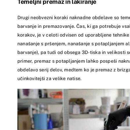
Temeljni premaz in lakiranje
Drugi neobvezni koraki naknadne obdelave so teme
barvanje in premazovanje. Čas, ki ga potrebuje vsa
korakov, je v celoti odvisen od uporabljene tehnike
nanašanje s pršenjem, nanašanje s potapljanjem al
barvanje), pa tudi od obsega 3D-tiska in velikosti s
primer, premaz s potapljanjem lahko pospeši nak
obdelavo serij delov, medtem ko je premaz z briz
učinkovitejši za velike natise.