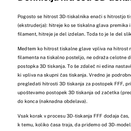
Pogosto se hitrost 3D-tiskalnika enači s hitrostjo t
(ekstruderja): hitreje ko se tiskalna glava premika 
filament, hitreje je del izdelan. Toda to je le del sli
Medtem ko hitrost tiskalne glave vpliva na hitrost
filamenta na tiskalno posteljo, ne odraža celotne d
postopka 3D tiskanja. To še zdaleč ni edina nastavi
ki vpliva na skupni čas tiskanja. Vredno je podrobn
pregledati hitrosti 3D tiskanja za postopek FFF, p
upoštevamo postopek 3D tiskanja od začetka (pre
do konca (naknadna obdelava).
Vsak korak v procesu 3D-tiskanja FFF dodaja čas, 
k temu, koliko časa traja, da pridemo od 3D-mode