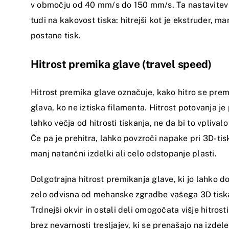
v območju od 40 mm/s do 150 mm/s. Ta nastavitev 
tudi na kakovost tiska: hitrejši kot je ekstruder, m
postane tisk.
Hitrost premika glave (travel speed)
Hitrost premika glave označuje, kako hitro se prem
glava, ko ne iztiska filamenta. Hitrost potovanja j
lahko večja od hitrosti tiskanja, ne da bi to vplival
Če pa je prehitra, lahko povzroči napake pri 3D-tis
manj natančni izdelki ali celo odstopanje plasti.
Dolgotrajna hitrost premikanja glave, ki jo lahko do
zelo odvisna od mehanske zgradbe vašega 3D tiska
Trdnejši okvir in ostali deli omogočata višje hitros
brez nevarnosti tresljajev, ki se prenašajo na izdele