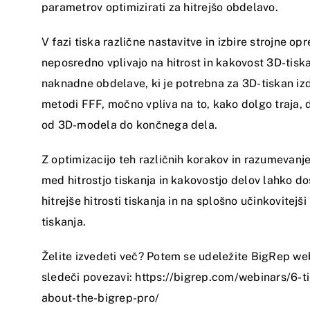
parametrov optimizirati za hitrejšo obdelavo.
V fazi tiska različne nastavitve in izbire strojne op
neposredno vplivajo na hitrost in kakovost 3D-tisk
naknadne obdelave, ki je potrebna za 3D-tiskan iz
metodi FFF, močno vpliva na to, kako dolgo traja,
od 3D-modela do končnega dela.
Z optimizacijo teh različnih korakov in razumevan
med hitrostjo tiskanja in kakovostjo delov lahko d
hitrejše hitrosti tiskanja in na splošno učinkovitejš
tiskanja.
Želite izvedeti več? Potem se udeležite BigRep we
sledeči povezavi: https://bigrep.com/webinars/6-t
about-the-bigrep-pro/