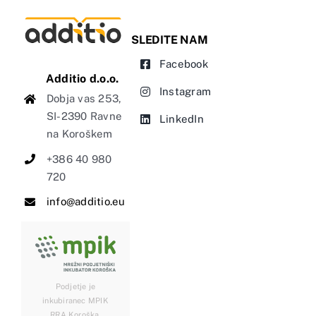
SLEDITE NAM
Facebook
Additio d.o.o.
Instagram
Dobja vas 253,
SI-2390 Ravne
LinkedIn
na Koroškem
+386 40 980
720
info@additio.eu
Podjetje je
inkubiranec MPIK
RRA Koroška.