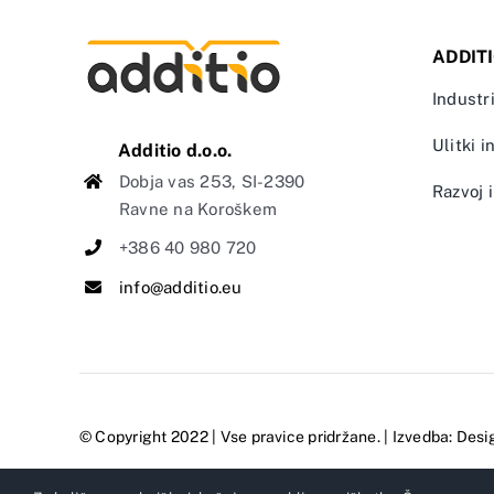
ADDIT
Industri
Ulitki i
Additio d.o.o.
Dobja vas 253, SI-2390
Razvoj i
Ravne na Koroškem
+386 40 980 720
info@additio.eu
© Copyright 2022 | Vse pravice pridržane. | Izvedba:
Desi