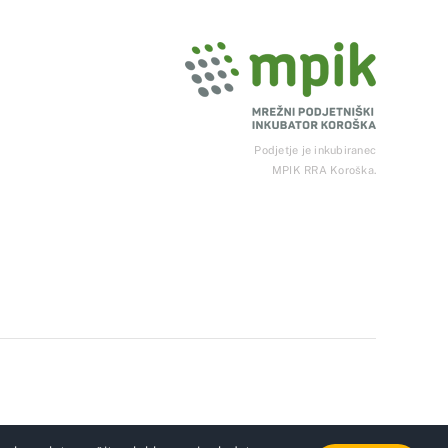
Podjetje je inkubiranec
MPIK RRA Koroška.