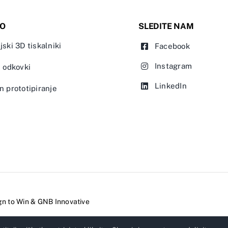
IO
SLEDITE NAM
jski 3D tiskalniki
Facebook
Instagram
n odkovki
LinkedIn
n prototipiranje
gn to Win
&
GNB Innovative