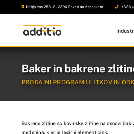
Skip
Dobja vas 253, SI-2390 Ravne na Koroškem
+386 4
to
content
Industr
Baker in bakrene zlitin
PRODAJNI PROGRAM ULITKOV IN OD
Bakrene zlitine so kovinske zlitine na osnovi bakra.
medenina, kjer je legirni element cink.