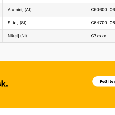
Aluminij (Al)
C60600–C6
Silicij (Si)
C64700–C6
Nikelj (Ni)
C7xxxx
sk.
Pošljite