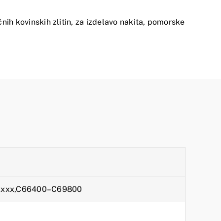
čnih kovinskih zlitin, za izdelavo nakita, pomorske
xxxx,C66400–C69800