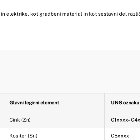
n elektrike, kot gradbeni material in kot sestavni del razli
Glavni legirni element
UNS
oznaka
Cink (Zn)
C1xxxx–C4
Kositer (Sn)
C5xxxx