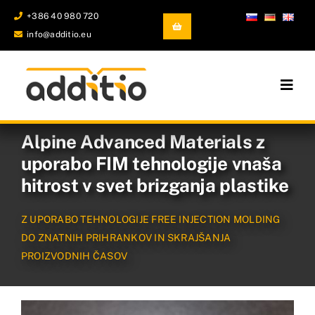
Skip
+386 40 980 720
to
info@additio.eu
content
Togg
Navig
Industrijski 3D tiskalniki
Alpine Advanced Materials z
uporabo FIM tehnologije vnaša
Dodajni materiali
hitrost v svet brizganja plastike
Ulitki in odkovki
Z UPORABO TEHNOLOGIJE FREE INJECTION MOLDING
DO ZNATNIH PRIHRANKOV IN SKRAJŠANJA
Storitve
PROIZVODNIH ČASOV
Predstavitev podjetja