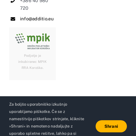
+386 40 980
720
info@additio.eu
Podjetje je
inkubiranec MPIK
RRA Koroška.
Za boljšo uporabniško izkušnjo
uporabljamo piškotke. Če se z
© Copyright 2022 | Vse pravice pridržane. | Izvedba:
namestitvijo piškotkov strinjate, kliknite
Design to Win
&
GNB Innovative
»Shrani« in nemoteno nadaljujte z
Shrani
uporabo spletne rešitve, lahko pa si