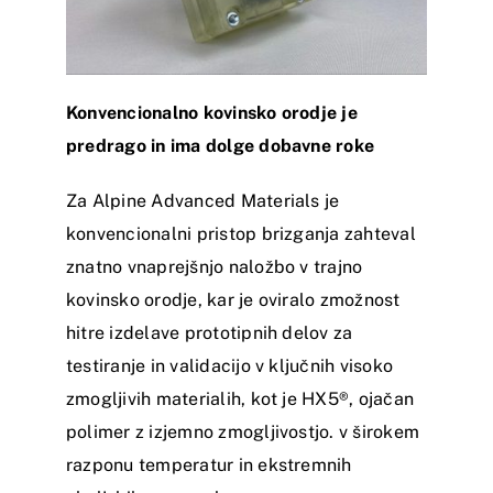
K
onvencionalno kovinsko orodje je
predrago in ima dolge dobavne roke
Za Alpine Advanced Materials je
konvencionalni pristop brizganja zahteval
znatno vnaprejšnjo naložbo v trajno
kovinsko orodje, kar je oviralo zmožnost
hitre izdelave prototipnih delov za
testiranje in validacijo v ključnih visoko
zmogljivih materialih, kot je HX5®, ojačan
polimer z izjemno zmogljivostjo. v širokem
razponu temperatur in ekstremnih