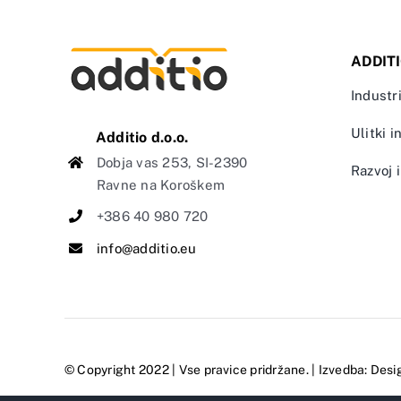
ADDIT
Industri
Ulitki i
Additio d.o.o.
Dobja vas 253, SI-2390
Razvoj i
Ravne na Koroškem
+386 40 980 720
info@additio.eu
© Copyright 2022 | Vse pravice pridržane. | Izvedba:
Desi