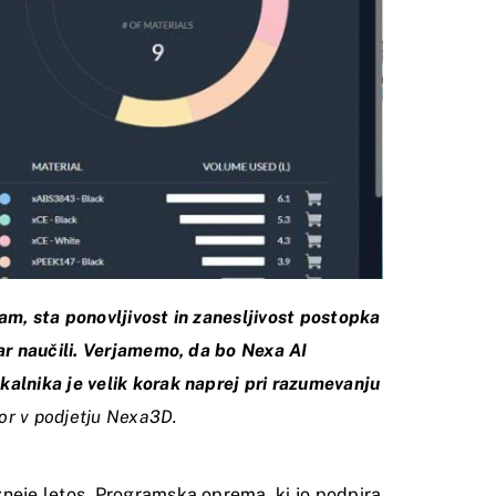
am, sta ponovljivost in zanesljivost postopka
sar naučili. Verjamemo, da bo Nexa AI
kalnika je velik korak naprej pri razumevanju
tor v podjetju Nexa3D.
zneje letos. Programska oprema, ki jo podpira