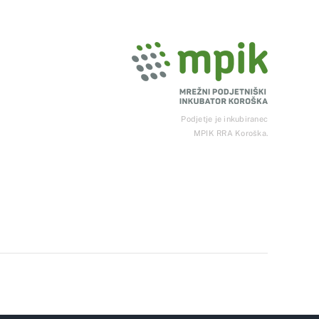
Podjetje je inkubiranec
MPIK RRA Koroška.