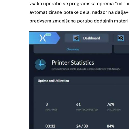
vsako uporabo se programska oprema “uči” in 
avtomatizirane poteke dela, nadzor na daljav
predvsem zmanjšana poraba dodajnih materialov