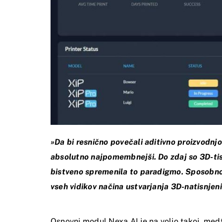
»Da bi resnično povečali aditivno proizvodnjo
absolutno najpomembnejši. Do zdaj so 3D-tiska
bistveno spremenila to paradigmo. Sposobnost
vseh vidikov načina ustvarjanja 3D-natisnjen
Osnovni modul Nexa AI je na voljo takoj, med