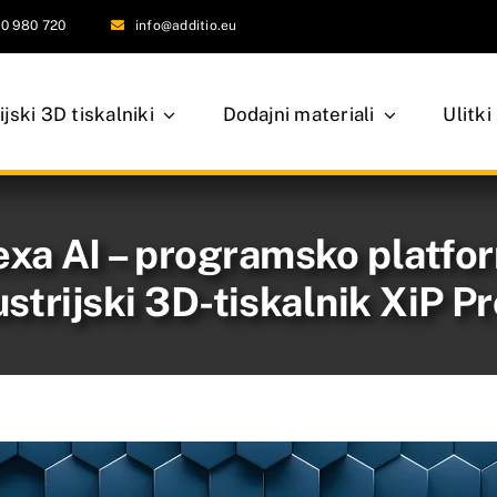
0 980 720
info@additio.eu
ijski 3D tiskalniki
Dodajni materiali
Ulitki
xa AI – programsko platfo
ustrijski 3D-tiskalnik XiP P