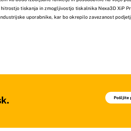
 hitrostjo tiskanja in zmogljivostjo tiskalnika Nexa3D XiP P
industrijske uporabnike, kar bo okrepilo zavezanost podje
sk.
Pošljite