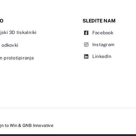
IO
SLEDITE NAM
jski 3D tiskalniki
Facebook
Instagram
n odkovki
LinkedIn
n prototipiranje
gn to Win
&
GNB Innovative