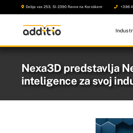
Skip
Dobja vas 253, SI-2390 Ravne na Koroškem
+386 4
to
content
Industr
Nexa3D predstavlja Ne
inteligence za svoj ind