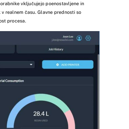
orabnike vključujejo poenostavljene in
k v realnem času.
Glavne prednosti so
ost procesa.