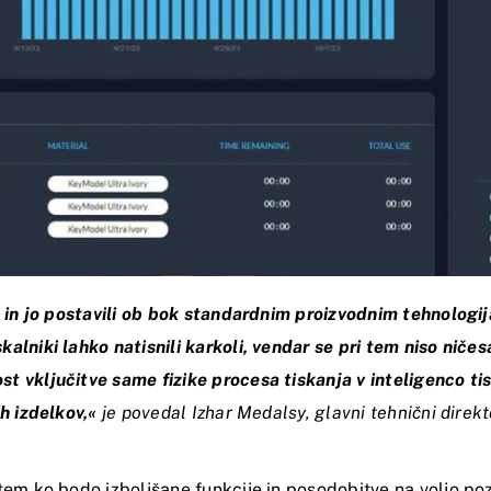
 in jo postavili ob bok standardnim proizvodnim tehnologij
lniki lahko natisnili karkoli, vendar se pri tem niso niče
 vključitve same fizike procesa tiskanja v inteligenco tis
ih izdelkov,«
je povedal Izhar Medalsy, glavni tehnični direk
tem ko bodo izboljšane funkcije in posodobitve na voljo po