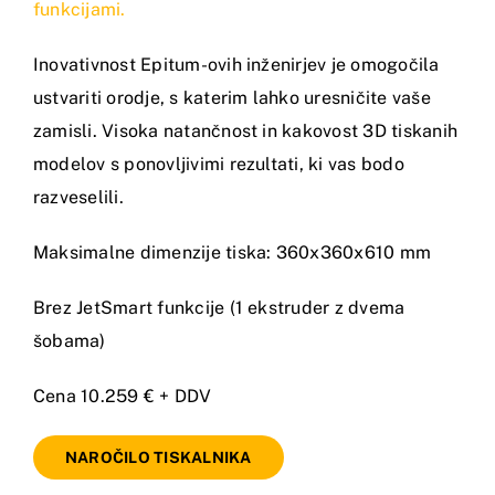
funkcijami.
Inovativnost Epitum-ovih inženirjev je omogočila
ustvariti orodje, s katerim lahko uresničite vaše
zamisli. Visoka natančnost in kakovost 3D tiskanih
modelov s ponovljivimi rezultati, ki vas bodo
razveselili.
Maksimalne dimenzije tiska: 360x360x610 mm
Brez JetSmart funkcije (1 ekstruder z dvema
šobama)
Cena 10.259 € + DDV
NAROČILO TISKALNIKA