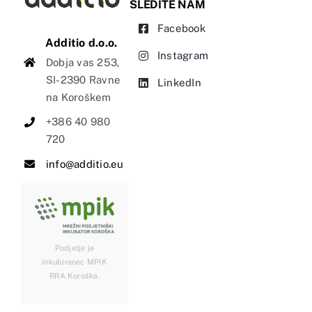
SLEDITE NAM
Facebook
Additio d.o.o.
Instagram
Dobja vas 253,
SI-2390 Ravne
LinkedIn
na Koroškem
+386 40 980
720
info@additio.eu
Podjetje je
inkubiranec MPIK
RRA Koroška.