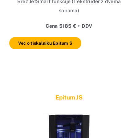
Brez JetSmart funkcije (1 ekstruder z dvema
šobama)
Cena 5185 € + DDV
Več o tiskalniku Epitum S
Epitum JS